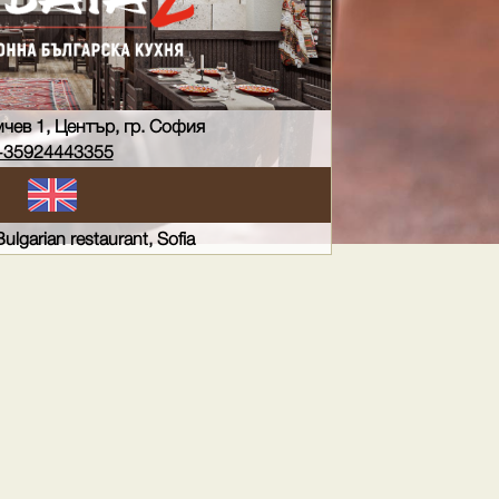
мчев 1, Център, гр. София
+35924443355
Bulgarian restaurant, Sofia