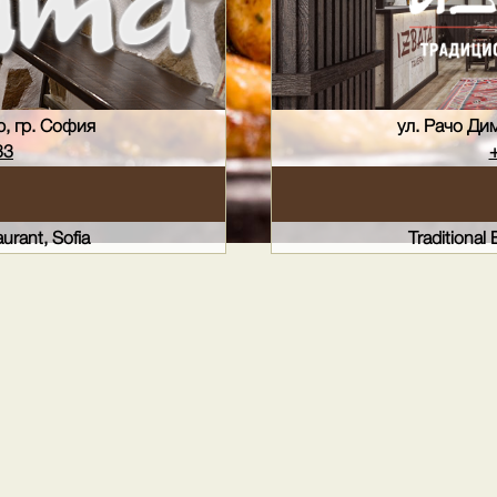
р, гр. София
ул. Рачо Ди
33
aurant, Sofia
Traditional 